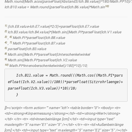
Math.round(Math.acos(parseFloat(Abstand3/Ich.B6.value))*180/Math.PI*10)/
10)
Ich.B10.value = Math.round(parseFloat(Ich.B6.value)*Math.sin
1)
(Ich.E8.value-Ich.E7.value)*2/3)+parseFloat(Ich.E7.value
2)
Ich.B3.value/Ich.B4.value)*(Math.sin((Math.PI*parseFloat(Ich.V1.value
3)
6)
,
Math.PI*parseFloat(Ich.B8.value
4)
7)
,
Math.PI*parseFloat(Ich.B7.value
5)
parseFloat(Ich.B3.value
8)
Math.sin((Math.PI*parseFloat(Unterschenkelwinkel
9)
Math.sin((Math.PI*parseFloat(Ich.V2.value
10)
Math.PI*Innenoberschenkelwinkel)/180)*10)/10;
    Ich.B11.value = Math.round(((Math.cos((Math.PI*pars
eFloat(Ich.V2.value))/180))*parseFloat(Sitzrohrlaenge)+
parseFloat(Ich.V3.value))*10)/10;

    }
]]></script> <form action="" name="Ich"> <table border="0"> <tbody> <tr>
<td><strong>Körpermessung</strong></td> <td><strong>Wert</strong>
</td> </tr> <tr> <td>Innenbeinlänge [cm]:</td> <td><input type="text"
maxlength="5" name="E1" size="5" /></td> </tr> <tr> <td>Außenbeinlänge
[cm]:</td> <td><input type="text" maxlength="5" name="E2" size="5" /></td>