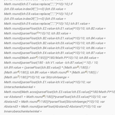
Math.round(Ich.E7.value.replace(",",".")*10)/10;} if
(Ich.E8.value.indexOf(",")>=0) {Ich.E8.value =
Math.round(Ich.E8.value.replace(",",".")*10)/10;} if
(Ich.E9.value.indexOf(",")>=0) {Ich.E9.value =
Math.round(Ich.E9.value.replace(",",".")*10)/10;} Ich.B1.value =
Math.round(parseFloat(Ich.E2.value-Ich.E1.value)*10)/10; Ich.B2.value =
1)
Math.round(parseFloat
*10)/10; Ich.B3.value =
Math.round(parseFloat(Ich.B2.value-Ich.E1.value)*10)/10; Ich.B4.value =
Math.round(parseFloat(Ich.B2.value-Ich.E6.value)*10)/10; Ich.B5.value =
Math.round(parseFloat(Ich.B4.value-Ich.E9.value)*10)/10; Ich.B6.value =
Math.round(parseFloat(Ich.E4.value-Ich.B1.value)*10)/10; Ich.B7.value =
2)
Math.round(Math.asin
/180)))*180/Math.PI*10)/10; Ich.B8.value =
Math.round(parseFloat(180 - Ich.V1.value - Ich.B7.value) * 10) / 10;
3)
Ich.B9.value = (parseFloat(Ich.B3.value)) * (Math.sin
/180)) /
4)
5)
6)
(Math.sin
/180)); Ich.B9.value = Math.round
* (Math.sin
/180)) /
7)
(Math.sin
/180))*10)/10; var Sitzrohrlaenge =
Math.round(parseFloat(Ich.E1.value-Ich.V3.value)*10)/10; var
Unterschenkelwinkel =
Math.round(Math.acos(parseFloat(Ich.E3.value/Ich.E5.value))*180/Math.PI*10
8)
var Abstand1 = Math.round
/180))*parseFloat(Ich.E5.value)*10)/10; var
9)
Abstand2 = Math.round
/180))*parseFloat(Sitzrohrlaenge)*10)/10; var
Abstand3 = Math.round(parseFloat(Abstand2-Abstand1)*10)/10; var
Innenoberschenkelwinkel =