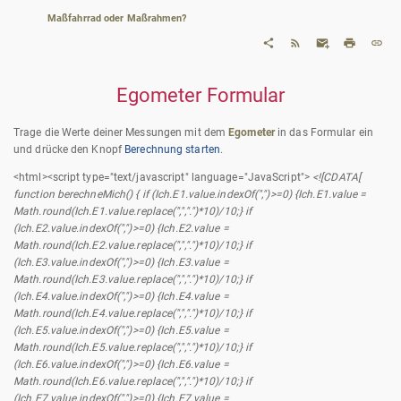
Maßfahrrad oder Maßrahmen?
Egometer Formular
Trage die Werte deiner Messungen mit dem
Egometer
in das Formular ein
und drücke den Knopf
Berechnung starten
.
<html><script type="text/javascript" language="JavaScript">
<![CDATA[
function berechneMich() { if (Ich.E1.value.indexOf(",")>=0) {Ich.E1.value =
Math.round(Ich.E1.value.replace(",",".")*10)/10;} if
(Ich.E2.value.indexOf(",")>=0) {Ich.E2.value =
Math.round(Ich.E2.value.replace(",",".")*10)/10;} if
(Ich.E3.value.indexOf(",")>=0) {Ich.E3.value =
Math.round(Ich.E3.value.replace(",",".")*10)/10;} if
(Ich.E4.value.indexOf(",")>=0) {Ich.E4.value =
Math.round(Ich.E4.value.replace(",",".")*10)/10;} if
(Ich.E5.value.indexOf(",")>=0) {Ich.E5.value =
Math.round(Ich.E5.value.replace(",",".")*10)/10;} if
(Ich.E6.value.indexOf(",")>=0) {Ich.E6.value =
Math.round(Ich.E6.value.replace(",",".")*10)/10;} if
(Ich.E7.value.indexOf(",")>=0) {Ich.E7.value =