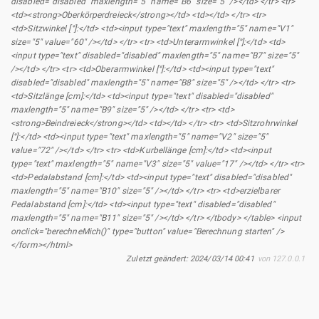
disabled="disabled" maxlength="5" name="B6" size="5" /></td> </tr> <tr>
<td><strong>Oberkörperdreieck</strong></td> <td></td> </tr> <tr>
<td>Sitzwinkel [°]:</td> <td><input type="text" maxlength="5" name="V1"
size="5" value="60" /></td> </tr> <tr> <td>Unterarmwinkel [°]:</td> <td>
<input type="text" disabled="disabled" maxlength="5" name="B7" size="5"
/></td> </tr> <tr> <td>Oberarmwinkel [°]:</td> <td><input type="text"
disabled="disabled" maxlength="5" name="B8" size="5" /></td> </tr> <tr>
<td>Sitzlänge [cm]:</td> <td><input type="text" disabled="disabled"
maxlength="5" name="B9" size="5" /></td> </tr> <tr> <td>
<strong>Beindreieck</strong></td> <td></td> </tr> <tr> <td>Sitzrohrwinkel
[°]:</td> <td><input type="text" maxlength="5" name="V2" size="5"
value="72" /></td> </tr> <tr> <td>Kurbellänge [cm]:</td> <td><input
type="text" maxlength="5" name="V3" size="5" value="17" /></td> </tr> <tr>
<td>Pedalabstand [cm]:</td> <td><input type="text" disabled="disabled"
maxlength="5" name="B10" size="5" /></td> </tr> <tr> <td>erzielbarer
Pedalabstand [cm]:</td> <td><input type="text" disabled="disabled"
maxlength="5" name="B11" size="5" /></td> </tr> </tbody> </table> <input
onclick="berechneMich()" type="button" value="Berechnung starten" />
</form></html>
Zuletzt geändert:
2024/03/14 00:41
von
127.0.0.1