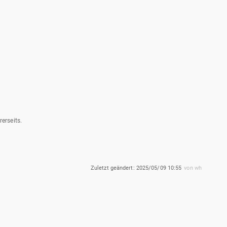
erseits.
Zuletzt geändert:
2025/05/09 10:55
von
wh