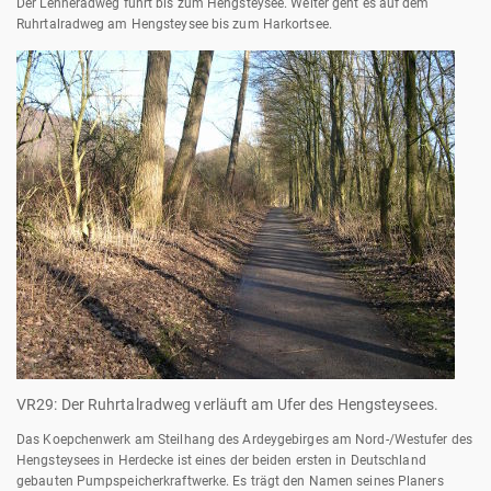
Der Lenneradweg führt bis zum Hengsteysee. Weiter geht es auf dem
Ruhrtalradweg am Hengsteysee bis zum Harkortsee.
VR29: Der Ruhrtalradweg verläuft am Ufer des Hengsteysees.
Das Koepchenwerk am Steilhang des Ardeygebirges am Nord-/Westufer des
Hengsteysees in Herdecke ist eines der beiden ersten in Deutschland
gebauten Pumpspeicherkraftwerke. Es trägt den Namen seines Planers