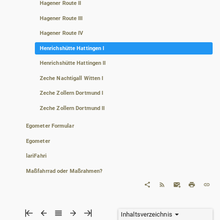
Hagener Route II
Hagener Route III
Hagener Route IV
Henrichshütte Hattingen I
Henrichshütte Hattingen II
Zeche Nachtigall Witten I
Zeche Zollern Dortmund I
Zeche Zollern Dortmund II
Egometer Formular
Egometer
lariFahri
Maßfahrrad oder Maßrahmen?
Inhaltsverzeichnis