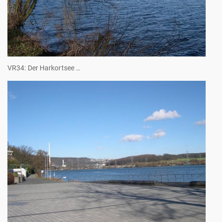
VR34: Der Harkortsee …