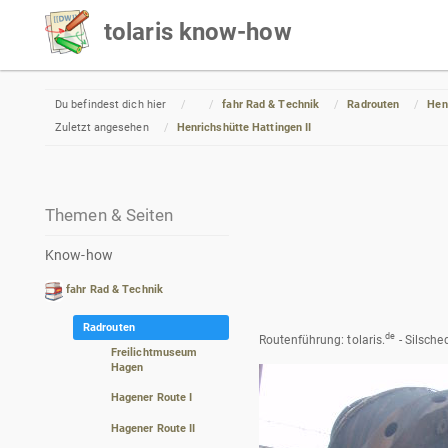
tolaris know-how
Home
Du befindest dich hier
fahr Rad & Technik
Radrouten
Hen
Zuletzt angesehen
Henrichshütte Hattingen II
Themen & Seiten
Know-how
fahr Rad & Technik
Radrouten
de
Routenführung: tolaris.
- Silsche
Freilichtmuseum
Hagen
Hagener Route I
Hagener Route II