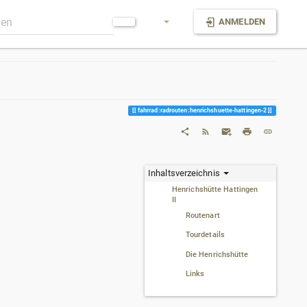
ANMELDEN
fahrrad:radrouten:henrichshuette-hattingen-2
Inhaltsverzeichnis
Henrichshütte Hattingen
II
Routenart
Tourdetails
Die Henrichshütte
Links