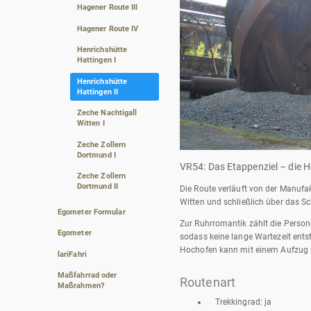
Hagener Route III
Hagener Route IV
Henrichshütte
Hattingen I
Henrichshütte
Hattingen II
Zeche Nachtigall
Witten I
Zeche Zollern
Dortmund I
VR54: Das Etappenziel – die H
Zeche Zollern
Dortmund II
Die Route verläuft von der Manufak
Witten und schließlich über das S
Egometer Formular
Zur Ruhrromantik zählt die Persone
Egometer
sodass keine lange Wartezeit ents
Hochofen kann mit einem Aufzug in
lariFahri
Maßfahrrad oder
Routenart
Maßrahmen?
Trekkingrad: ja