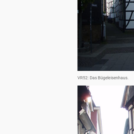
VR52: Das Bügeleisenhaus.