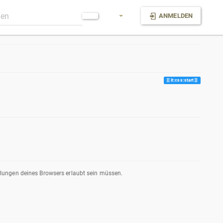
ANMELDEN
it:css:start
llungen deines Browsers erlaubt sein müssen.