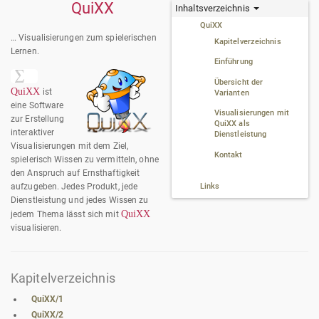
QuiXX
Inhaltsverzeichnis
QuiXX
… Visualisierungen zum spielerischen
Kapitelverzeichnis
Lernen.
Einführung
Übersicht der
QuiXX
ist
Varianten
eine Software
Visualisierungen mit
zur Erstellung
QuiXX als
interaktiver
Dienstleistung
Visualisierungen mit dem Ziel,
Kontakt
spielerisch Wissen zu vermitteln, ohne
den Anspruch auf Ernsthaftigkeit
Links
aufzugeben. Jedes Produkt, jede
Dienstleistung und jedes Wissen zu
QuiXX
jedem Thema lässt sich mit
visualisieren.
Kapitelverzeichnis
QuiXX/1
QuiXX/2