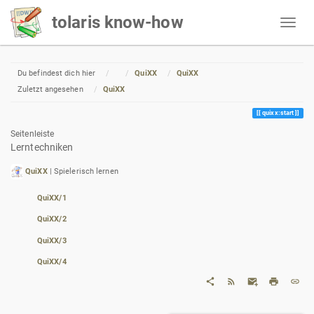
tolaris know-how
Home
Du befindest dich hier
QuiXX
QuiXX
Zuletzt angesehen
QuiXX
quixx:start
Seitenleiste
Lerntechniken
QuiXX
| Spielerisch lernen
QuiXX/1
QuiXX/2
QuiXX/3
QuiXX/4