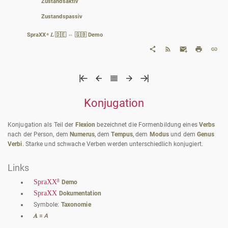
Zustandsaktiv
Zustandspassiv
SpraXX⁸ 𝐿 🇩🇪 ⇔ 🇬🇧 Demo
Konjugation
Konjugation als Teil der
Flexion
bezeichnet die Formenbildung eines
Verbs
nach der Person, dem
Numerus
, dem
Tempus
, dem
Modus
und dem
Genus
Verbi
. Starke und schwache Verben werden unterschiedlich konjugiert.
Links
8
SpraXX
Demo
SpraXX
Dokumentation
Symbole:
Taxonomie
𝑨 = 𝘈