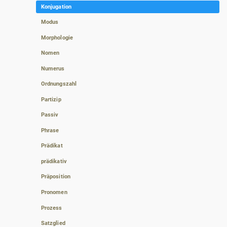
Konjugation
Modus
Morphologie
Nomen
Numerus
Ordnungszahl
Partizip
Passiv
Phrase
Prädikat
prädikativ
Präposition
Pronomen
Prozess
Satzglied