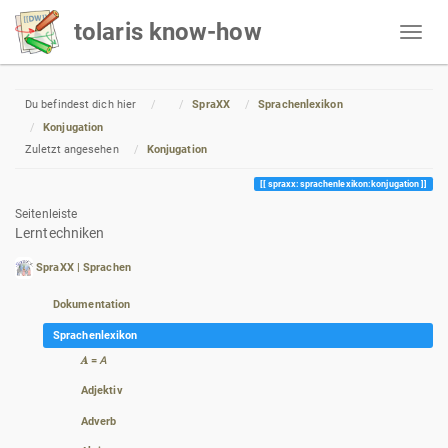
tolaris know-how
Home
Du befindest dich hier
SpraXX
Sprachenlexikon
Konjugation
Zuletzt angesehen
Konjugation
spraxx:sprachenlexikon:konjugation
Seitenleiste
Lerntechniken
SpraXX | Sprachen
Dokumentation
Sprachenlexikon
𝑨 = 𝘈
Adjektiv
Adverb