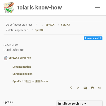
tolaris know-how
Home
Du befindest dich hier
SpraXX
SpraXX
Zuletzt angesehen
SpraXX
spraxx:start
Seitenleiste
Lerntechniken
SpraXX | Sprachen
Dokumentation
Sprachenlexikon
SpraXX⁸ 𝐿 🇩🇪 ⇔ 🇬🇧 Demo
SpraXX
Inhaltsverzeichnis