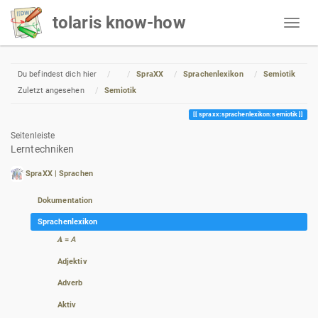
tolaris know-how
Home
Du befindest dich hier
SpraXX
Sprachenlexikon
Semiotik
Zuletzt angesehen
Semiotik
spraxx:sprachenlexikon:semiotik
Seitenleiste
Lerntechniken
SpraXX | Sprachen
Dokumentation
Sprachenlexikon
𝑨 = 𝘈
Adjektiv
Adverb
Aktiv