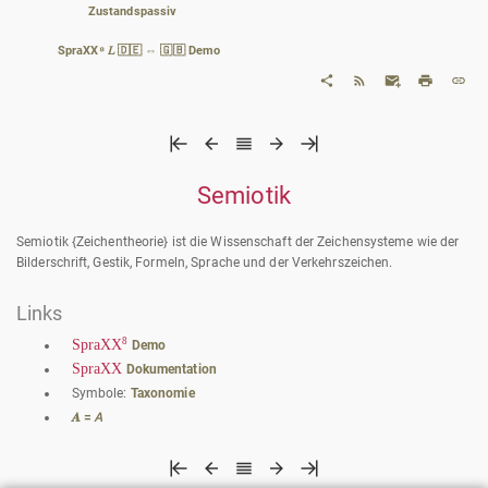
Zustandspassiv
SpraXX⁸ 𝐿 🇩🇪 ⇔ 🇬🇧 Demo
Semiotik
Semiotik {Zeichentheorie} ist die Wissenschaft der Zeichensysteme wie der
Bilderschrift, Gestik, Formeln, Sprache und der Verkehrszeichen.
Links
8
SpraXX
Demo
SpraXX
Dokumentation
Symbole:
Taxonomie
𝑨 = 𝘈