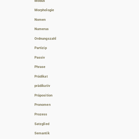
Modus
Morphologie
Nomen
Numerus
Ordnungszahl
Partizip
Passiv
Phrase
Prädikat
prädikativ
Präposition
Pronomen
Prozess
Satzglied
Semantik