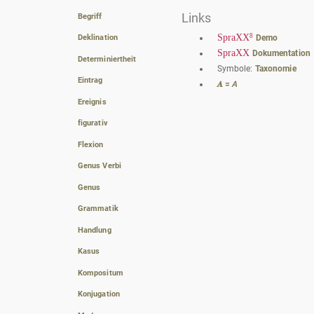
Links
Begriff
8
SpraXX
Deklination
Demo
SpraXX
Dokumentation
Determiniertheit
Symbole:
Taxonomie
Eintrag
𝑨 = 𝘈
Ereignis
figurativ
Flexion
Genus Verbi
Genus
Grammatik
Handlung
Kasus
Kompositum
Konjugation