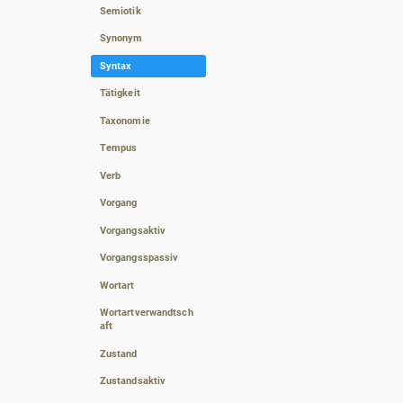
Semiotik
Synonym
Syntax
Tätigkeit
Taxonomie
Tempus
Verb
Vorgang
Vorgangsaktiv
Vorgangsspassiv
Wortart
Wortartverwandtsch
aft
Zustand
Zustandsaktiv