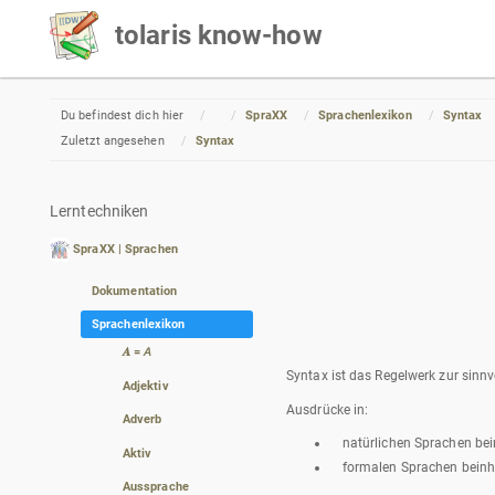
tolaris know-how
Home
Du befindest dich hier
SpraXX
Sprachenlexikon
Syntax
Zuletzt angesehen
Syntax
Lerntechniken
SpraXX | Sprachen
Dokumentation
Sprachenlexikon
𝑨 = 𝘈
Syntax ist das Regelwerk zur sin
Adjektiv
Ausdrücke in:
Adverb
natürlichen Sprachen be
Aktiv
formalen Sprachen beinha
Aussprache