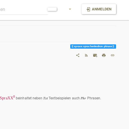
ANMELDEN
spraxx:sprachenlexikon:phrase
8
SpraXX
beinhaltet neben 𝑻𝒙𝒕 Textbeispielen auch 𝑷𝒉𝒓 Phrasen.