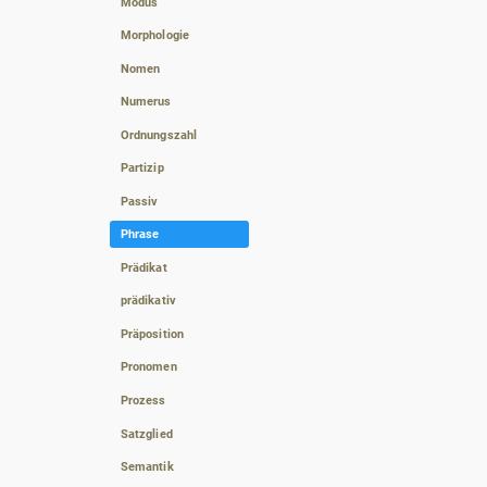
Modus
Morphologie
Nomen
Numerus
Ordnungszahl
Partizip
Passiv
Phrase
Prädikat
prädikativ
Präposition
Pronomen
Prozess
Satzglied
Semantik