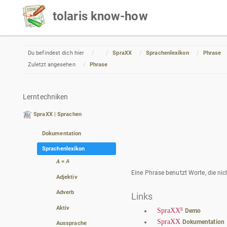
tolaris know-how
Home
Du befindest dich hier
SpraXX
Sprachenlexikon
Phrase
Zuletzt angesehen
Phrase
Lerntechniken
SpraXX | Sprachen
Dokumentation
Sprachenlexikon
𝑨 = 𝘈
Eine Phrase benutzt Worte, die n
Adjektiv
Adverb
Links
Aktiv
8
SpraXX
Demo
SpraXX
Dokumentation
Aussprache