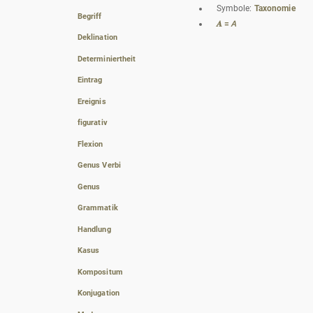
Symbole:
Taxonomie
Begriff
𝑨 = 𝘈
Deklination
Determiniertheit
Eintrag
Ereignis
figurativ
Flexion
Genus Verbi
Genus
Grammatik
Handlung
Kasus
Kompositum
Konjugation