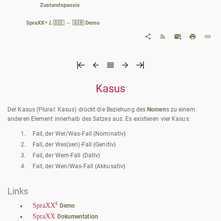
Zustandspassiv
SpraXX⁸ 𝐿 🇩🇪 ⇔ 🇬🇧 Demo
Kasus
Der Kasus (Plural: Kasus) drückt die Beziehung des
Nomen
s zu einem
anderen Element innerhalb des Satzes aus. Es existieren vier Kasus:
Fall, der Wer/Was-Fall {Nominativ}
Fall, der Wes(sen)-Fall {Genitiv}
Fall, der Wem-Fall {Dativ}
Fall, der Wen/Was-Fall {Akkusativ}
Links
8
SpraXX
Demo
SpraXX
Dokumentation