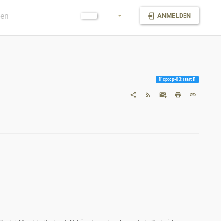
ANMELDEN
cp:cp-03:start