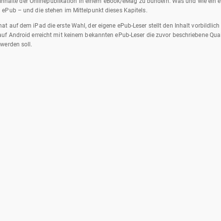
ne Inhalte der Onlinepublikation in einem eBook/eMag zu bündeln. Was und wie ein
ePub – und die stehen im Mittelpunkt dieses Kapitels.
 auf dem iPad die erste Wahl, der eigene ePub-Leser stellt den Inhalt vorbildlich
f Android erreicht mit keinem bekannten ePub-Leser die zuvor beschriebene Qualit
werden soll.