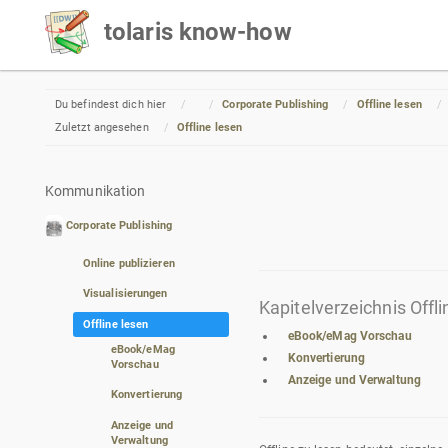
tolaris know-how
Home
Du befindest dich hier
Corporate Publishing
Offline lesen
Zuletzt angesehen
Offline lesen
Kommunikation
Corporate Publishing
Online publizieren
Visualisierungen
Kapitelverzeichnis Offli
Offline lesen
eBook/eMag Vorschau
eBook/eMag
Konvertierung
Vorschau
Anzeige und Verwaltung
Konvertierung
Anzeige und
Verwaltung