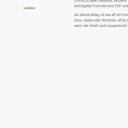
Offline zu lesen bedeutet, einzel
wichtigsten Formate sind PDF und 
Lexikon
Als eBook/eMag ist das ePub-Format
Linux, Apple oder Windows. ePub au
wenn der Inhalt auch ausgedruckt 