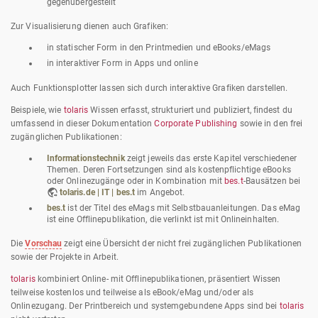
gegenübergestellt
Zur Visualisierung dienen auch Grafiken:
in statischer Form in den Printmedien und eBooks/eMags
in interaktiver Form in Apps und online
Auch Funktionsplotter lassen sich durch interaktive Grafiken darstellen.
Beispiele, wie
tolaris
Wissen erfasst, strukturiert und publiziert, findest du
umfassend in dieser Dokumentation
Corporate Publishing
sowie in den frei
zugänglichen Publikationen:
Informationstechnik
zeigt jeweils das erste Kapitel verschiedener
Themen. Deren Fortsetzungen sind als kostenpflichtige eBooks
oder Onlinezugänge oder in Kombination mit
bes.t
-Bausätzen bei
tolaris.de | IT | bes.t
im Angebot.
bes.t
ist der Titel des eMags mit Selbstbauanleitungen. Das eMag
ist eine Offlinepublikation, die verlinkt ist mit Onlineinhalten.
Die
Vorschau
zeigt eine Übersicht der nicht frei zugänglichen Publikationen
sowie der Projekte in Arbeit.
tolaris
kombiniert Online- mit Offlinepublikationen, präsentiert Wissen
teilweise kostenlos und teilweise als eBook/eMag und/oder als
Onlinezugang. Der Printbereich und systemgebundene Apps sind bei
tolaris