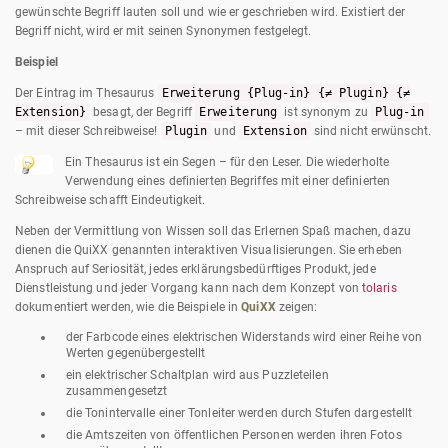
gewünschte Begriff lauten soll und wie er geschrieben wird. Existiert der
Begriff nicht, wird er mit seinen Synonymen festgelegt.
Beispiel
Der Eintrag im Thesaurus
Erweiterung {Plug-in} {≠ Plugin} {≠
Extension}
besagt, der Begriff
Erweiterung
ist synonym zu
Plug-in
– mit dieser Schreibweise!
Plugin
und
Extension
sind nicht erwünscht.
Ein Thesaurus ist ein Segen – für den Leser. Die wiederholte
Verwendung eines definierten Begriffes mit einer definierten
Schreibweise schafft Eindeutigkeit.
Neben der Vermittlung von Wissen soll das Erlernen Spaß machen, dazu
dienen die QuiXX genannten interaktiven Visualisierungen. Sie erheben
Anspruch auf Seriosität, jedes erklärungsbedürftiges Produkt, jede
Dienstleistung und jeder Vorgang kann nach dem Konzept von
tolaris
dokumentiert werden, wie die Beispiele in
QuiXX
zeigen:
der Farbcode eines elektrischen Widerstands wird einer Reihe von
Werten gegenübergestellt
ein elektrischer Schaltplan wird aus Puzzleteilen
zusammengesetzt
die Tonintervalle einer Tonleiter werden durch Stufen dargestellt
die Amtszeiten von öffentlichen Personen werden ihren Fotos