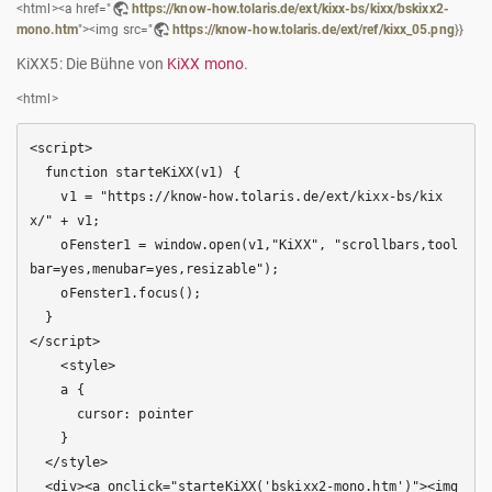
<html><a href="
https://know-how.tolaris.de/ext/kixx-bs/kixx/bskixx2-
mono.htm
"><img src="
https://know-how.tolaris.de/ext/ref/kixx_05.png
}}
KiXX5: Die Bühne von
KiXX mono
.
<html>
<script>

  function starteKiXX(v1) {

    v1 = "https://know-how.tolaris.de/ext/kixx-bs/kix
x/" + v1; 

    oFenster1 = window.open(v1,"KiXX", "scrollbars,tool
bar=yes,menubar=yes,resizable");

    oFenster1.focus();

  }

</script>

    <style>

    a {

      cursor: pointer

    }

  </style>

  <div><a onclick="starteKiXX('bskixx2-mono.htm')"><img 