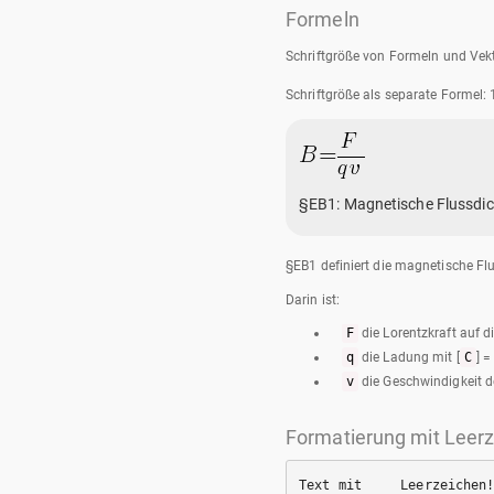
Formeln
Schriftgröße von Formeln und Vek
Schriftgröße als separate Formel: 
§EB1: Magnetische Flussdic
§EB1 definiert die magnetische Fl
Darin ist:
F
die Lorentzkraft auf 
q
die Ladung mit [
C
] =
v
die Geschwindigkeit 
Formatierung mit Leer
Text mit     Leerzeichen