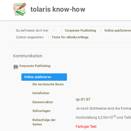
tolaris know-how
Home
Du befindest dich hier
Corporate Publishing
Online publiziere
Zuletzt angesehen
Texte für eBooks/eMags
Kommunikation
Corporate Publishing
Online publizieren
Die technische Basis
Installation
cp-01:07
Datenstruktur
Je nach Sichtweise sind die Forma
Stilvorlagen
18
Hochstellung 6,250×10
und Tief
Reihenfolge der
Seiten
Farbiger Text