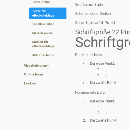
Texte online
Schriftart mit Serifen.
Texte für
Schriftart ohne Serifen
eBooks/eMags
Schriftgröße 14 Punkt
Tabellen online
Schriftgröße 22 Pu
Medien online
Schriftg
Medien für
eBooks/eMags
Punktierte Listen:
Akkordschema
Der erste Punkt.
Visualisierungen
…
…
Offline lesen
Der zweite Punkt
Lexikon
Nummerierte Listen:
Der erste Punkt.
…
…
Der zweite Punkt.