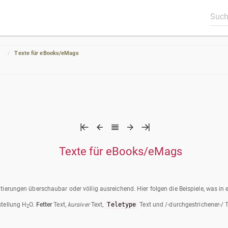
n
Texte für eBooks/eMags
Texte für eBooks/eMags
tierungen überschaubar oder völlig ausreichend. Hier folgen die Beispiele, was i
stellung H
O.
Fetter
Text,
kursiver
Text,
Teletype
Text und /-durchgestrichener-/ T
2