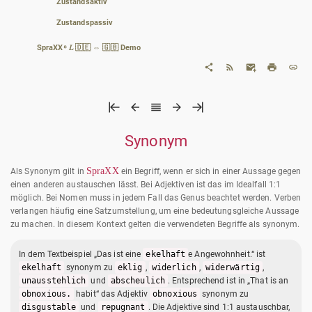
Zustandsaktiv
Zustandspassiv
SpraXX⁸ 𝐿 🇩🇪 ⇔ 🇬🇧 Demo
Synonym
SpraXX
Als Synonym gilt in
ein Begriff, wenn er sich in einer Aussage gegen
einen anderen austauschen lässt. Bei Adjektiven ist das im Idealfall 1:1
möglich. Bei Nomen muss in jedem Fall das Genus beachtet werden. Verben
verlangen häufig eine Satzumstellung, um eine bedeutungsgleiche Aussage
zu machen. In diesem Kontext gelten die verwendeten Begriffe als synonym.
In dem Textbeispiel „Das ist eine
ekelhaft
e Angewohnheit.“ ist
ekelhaft
synonym zu
eklig
,
widerlich
,
widerwärtig
,
unausstehlich
und
abscheulich
. Entsprechend ist in „That is an
obnoxious.
habit“ das Adjektiv
obnoxious
synonym zu
disgustable
und
repugnant
. Die Adjektive sind 1:1 austauschbar,