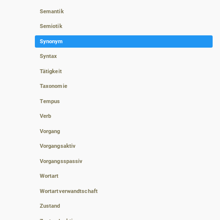
Semantik
Semiotik
Synonym
Syntax
Tätigkeit
Taxonomie
Tempus
Verb
Vorgang
Vorgangsaktiv
Vorgangsspassiv
Wortart
Wortartverwandtschaft
Zustand