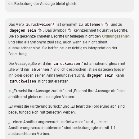
die Bedeutung der Aussage bleibt gleich.
Das Verb
zurückweisen¹
ist synonym zu
ablehnen 👌
und zu
dagegen sein 👌
. Das Symbol
👌
kennzeichnet figurative Begriffe.
Die so gekennzeichneten Begriffe unterliegen nicht den
Ordnungszahlen
und sind als Synonym zulässig, auch wenn sie nicht direkt
austauschbar sind. Sie helfen bei der richtigen Interpretation der
Bedeutung.
Die Aussage „Sie wird ihn
zurückweisen
.“ ist annähernd gleich mit
„Sie wird ihn
ablehnen
.“ Bildlich gesprochen ist sie dagegen (gegen
ihn oder gegen seinen Annäherungsversuch),
dagegen sein
kann
zurückweisen
nicht gut ersetzen.
In „Er weist ihre Aussage zurück.“ und „Er lehnt ihre Aussage ab.“ sind
annähernd gleich mit zerlegten Verben.
„Er weist die Forderung zurück.“ und „Er lehnt die Forderung ab.“ sind
bedeutungsgleich mit zerlegten Verben.
„… einen Annäherungsversuch zurückweisen.“ und „… einen
Annäherungsversuch ablehnen.“ sind bedeutungsgleich mit 1:1
austauschbaren Verben.