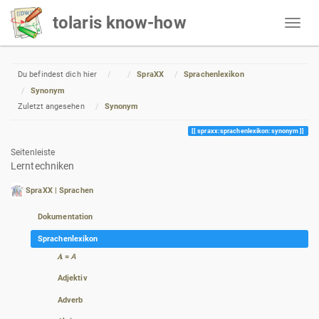
tolaris know-how
Home
Du befindest dich hier
SpraXX
Sprachenlexikon
Synonym
Zuletzt angesehen
Synonym
spraxx:sprachenlexikon:synonym
Seitenleiste
Lerntechniken
SpraXX | Sprachen
Dokumentation
Sprachenlexikon
𝑨 = 𝘈
Adjektiv
Adverb