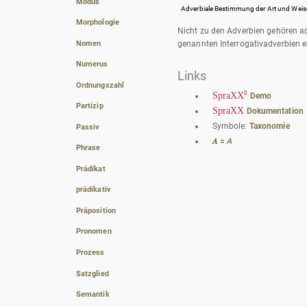
Modus
Adverbiale Bestimmung der Art und Weis
Morphologie
Nicht zu den Adverbien gehören ad
Nomen
genannten Interrogativadverbien e
Numerus
Links
Ordnungszahl
8
SpraXX
Demo
Partizip
SpraXX
Dokumentation
Symbole:
Taxonomie
Passiv
𝑨 = 𝘈
Phrase
Prädikat
prädikativ
Präposition
Pronomen
Prozess
Satzglied
Semantik