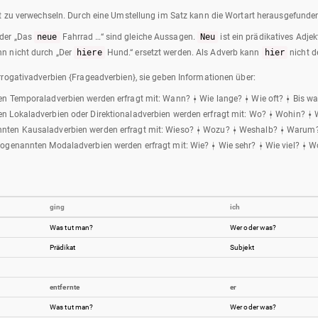
ht zu verwechseln. Durch eine Umstellung im Satz kann die Wortart herausgefunde
oder „Das
neue
Fahrrad …“ sind gleiche Aussagen.
Neu
ist ein prädikatives Adjek
ann nicht durch „Der
hiere
Hund.“ ersetzt werden. Als Adverb kann
hier
nicht d
rrogativadverbien {Frageadverbien}, sie geben Informationen über:
ten Temporaladverbien werden erfragt mit: Wann? ⍿ Wie lange? ⍿ Wie oft? ⍿ Bis w
en Lokaladverbien oder Direktionaladverbien werden erfragt mit: Wo? ⍿ Wohin? ⍿
nnten Kausaladverbien werden erfragt mit: Wieso? ⍿ Wozu? ⍿ Weshalb? ⍿ Warum?
 sogenannten Modaladverbien werden erfragt mit: Wie? ⍿ Wie sehr? ⍿ Wie viel? ⍿
ging
ich
Was tut man?
Wer oder was?
Prädikat
Subjekt
entfernte
er
Was tut man?
Wer oder was?