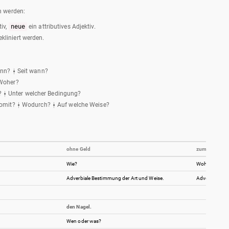
n werden:
tiv,
neue
ein attributives Adjektiv.
ekliniert werden.
ann? ⍿ Seit wann?
 Woher?
 ⍿ Unter welcher Bedingung?
 Womit? ⍿ Wodurch? ⍿ Auf welche Weise?
ohne Geld
zum Supermar
Wie?
Wohin?
Adverbiale Bestimmung der Art und Weise.
Adverbiale Be
den Nagel.
Wen oder was?