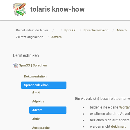
tolaris know-how
Home
Du befindest dich hier
SpraXX
Sprachenlexikon
Adverb
Zuletzt angesehen
Adverb
Lerntechniken
SpraXX | Sprachen
Dokumentation
Sprachenlexikon
𝑨 = 𝘈
Ein Adverb {𝑨𝒗} beschreibt, unte
Adjektiv
bilden eine eigene
Wortar
Adverb
existieren als reine Adver
Aktiv
beziehen sich auf andere
werden nicht
dekliniert
.
Aussprache