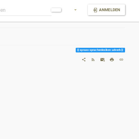
ANMELDEN
spraxx:sprachenlexikon:adverb