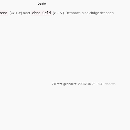
Objekt
bend
(𝑨𝒗 + 𝑵) oder
ohne Geld
(𝑷 + 𝑵). Demnach sind einige der oben
Zuletzt geändert:
2025/08/22 13:41
von
wh