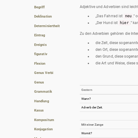
Adjektive und Adverbien sind leic
Begriff
„Das Fahrrad ist
neu
.“ 
Deklination
„Der Hund ist
hier
.“ k
Determiniertheit
Zu den Adverbien gehören die Inte
Eintrag
die Zeit, diese sogenann
Ereignis
den Ort, diese sogenannt
figurativ
den Grund, diese sogena
die Art und Weise, diese
Flexion
Genus Verbi
Genus
Gestern
Grammatik
Wann?
Handlung
Adverb der Zeit.
Kasus
Kompositum
Mit einer Zange
Konjugation
Womit?